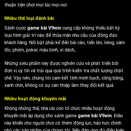
thuận tiện chơi mọi lúc mọi nơi.
Nhiều thể loại đánh bài
Sảnh cược
game bài V9win
cung cấp không thiếu bất kỳ
loại hình giải trí nào để thỏa mãn nhu cầu của đông đảo
khách hàng. Nổi bật phải kể đến bài cào, tiến lên, liêng, sâm
lốc, phỏm, poker, mậu binh, xì dách,…
Những siêu phẩm này được nghiên cứu và phát triển bởi
đơn vị uy tín và trải qua quá trình kiểm tra chất lượng chặt
chẽ. Vậy nên, chúng tôi cam kết tính minh bạch, công bằng,
xanh chín, không có sự can thiệp làm thay đổi kết quả.
Nhiều hoạt động khuyến mãi
Không những thế, nhà cái còn tổ chức nhiều hoạt động
khuyến mãi áp dụng cho sảnh game
game bài V9win
. Điều
này khiến cho người chơi có thêm động lực, háo hức chính
phủ các sản phẩm của chúng tôi. Nếu đáp ứng đủ điều kiện,