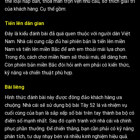
thể loại hấp dẫn, thỏa mãn trọn vẹn nhu cầu, sở thích giải trí
của khách hàng. Cụ thể gồm:
Tiến lên dân gian
Đây là kiểu đánh bài đã quá quen thuộc với người dân Việt
Nam. Nhà cái cung cấp đủ hai phiên bản là tiến lên miền
Nam và tiến lên miền Bắc để anh em thoải mái lựa chọn.
Trong đó, cách chơi miền Nam sẽ thoải mái, dễ dàng hơn.
Còn phiên bản miền Bắc đòi hỏi anh em phải có kiến thức,
kỹ năng và chiến thuật phù hợp.
Bài liêng
Hình thức đánh bài này được đông đảo khách hàng ưa
chuộng. Nhà cái sẽ sử dụng bộ bài Tây 52 lá và nhiệm vụ
cuối cùng của bạn là sắp xếp số bài trên tay thành ba bộ có
điểm số mạnh nhất. Sau đó cạnh tranh với nhà cái và chinh
phục phần thưởng. Để chiến thắng, bạn cần phải có kỹ năng
phân tích, tư duy nhạy bén và nhiều kinh nghiệm hiệu quả.