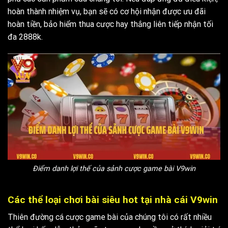
hoàn thành nhiệm vụ, bạn sẽ có cơ hội nhận được ưu đãi
hoàn tiền, bảo hiểm thua cược hay thắng liên tiếp nhận tối
đa 2888k.
Điểm danh lợi thế của sảnh cược game bài V9win
Các thể loại chơi bài siêu hot tại nhà cái V9win
Thiên đường cá cược game bài của chúng tôi có rất nhiều