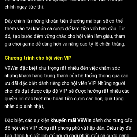
chính ngay tức thì.
Đây chính là những khoản tiền thưởng mà bạn sẽ có thể
thêm vào tài khoản cá cược để làm tiền vốn ban đầu. Từ
đó, tạo bước đệm vững chắc cho hội viên làm giàu, tham
gia chơi game dễ dàng hơn và nâng cao tỷ lệ chiến thắng.
Chương trình cho hội viên VIP
V9Win đặc biệt chú trọng rất nhiều đến việc chăm sóc
những khách hàng trung thành của hệ thống thông qua các
ưu đãi đặc biệt dành riêng cho hội viên VIP. Những người
chơi đã đạt được cấp độ VIP sẽ được hưởng rất nhiều các
quyền lợi đặc biệt như hoàn tiền cược cao hơn, quà tặng
nhân dịp sinh nhật,…
Đặc biệt, các sự kiện
khuyến mãi V9Win
dành cho từng cấp
độ hội viên VIP cũng rất phong phú và hấp dẫn. Điều này đã
tạo động lực rất lớn để người chơi phấn đấu cá cược, nâng