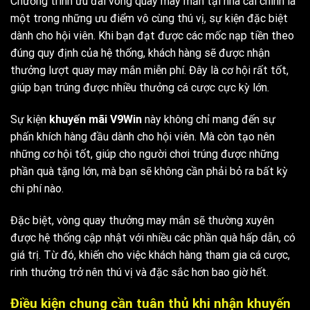
Chương trình ưu đãi vòng quay may mắn tại nhà cái chính là
một trong những ưu điểm vô cùng thú vị, sự kiện đặc biệt
dành cho hội viên. Khi bạn đạt được các mốc nạp tiền theo
đúng quy định của hệ thống, khách hàng sẽ được nhận
thưởng lượt quay may mắn miễn phí. Đây là cơ hội rất tốt,
giúp bạn trúng được nhiều thưởng cá cược cực kỳ lớn.
Sự kiện
khuyến mãi V9Win
này không chỉ mang đến sự
phấn khích hàng đầu dành cho hội viên. Mà còn tạo nên
những cơ hội tốt, giúp cho người chơi trúng được những
phần quà tặng lớn, mà bạn sẽ không cần phải bỏ ra bất kỳ
chi phí nào.
Đặc biệt, vòng quay thưởng may mắn sẽ thường xuyên
được hệ thống cập nhật với nhiều các phần quà hấp dẫn, có
giá trị. Từ đó, khiến cho việc khách hàng tham gia cá cược,
rinh thưởng trở nên thú vị và đặc sắc hơn bao giờ hết.
Điều kiện chung cần tuân thủ khi nhận khuyến