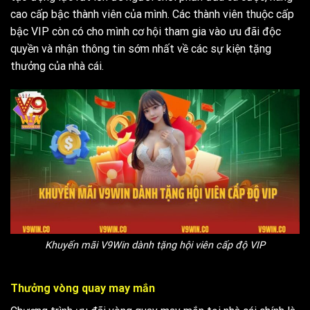
cao cấp bậc thành viên của mình. Các thành viên thuộc cấp
bậc VIP còn có cho mình cơ hội tham gia vào ưu đãi độc
quyền và nhận thông tin sớm nhất về các sự kiện tặng
thưởng của nhà cái.
Khuyến mãi V9Win dành tặng hội viên cấp độ VIP
Thưởng vòng quay may mắn