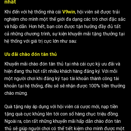
nhất
Khi đến với hệ thống nhà cái
V9win
, hội viên sẽ được trải
nghiệm cho mình một thế giới đa dạng các trò chơi đặc sắc
và hấp dẫn. Hơn hết, bạn còn được tận hưởng đầy đủ tất
cả những chương trình, sự kiện khuyến mãi tặng thưởng tại
hệ thống với giá trị cực lớn như sau:
Ưu đãi chào đón tân thủ
Khuyến mãi chào đón tân thủ tại nhà cái cực kỳ ưu đãi và
hiện đang thu hút rất nhiều khách hàng đăng ký. Với mỗi
một người chơi khi đăng ký tạo tài khoản thành công tài
khoản tại hệ thống, đều sẽ sẽ nhận được 100% tiền thưởng
chào mừng.
Quà tặng này áp dụng với hội viên cá cược mới, nạp tiền
tặng quà cực khủng lên tới con số hàng chục triệu đồng.
Ngoài ra, còn rất những khuyến mãi hấp dẫn chào đón tân
thủ sẽ giúp người chơi có thể tiết kiệm cho mình được một