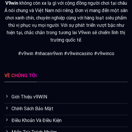
V9win
không còn xa lạ gì với cộng đồng người chơi tại châu
Á nói chung và Việt Nam nói riêng. Đơn vị mang đến một sân
chơi xanh chín, chuyên nghiệp cùng với hàng loạt siêu phẩm
thú vị phục vụ mọi người. Với sự phát triển vượt bậc như
hiện tại, chắc chắn trong tương lai V9win sẽ chiếm lĩnh thị
trường quốc tế.
#v9win #nhacaiv9win #v9wincasino #v9winco
VỀ CHÚNG TÔI
Giới Thiệu v9WIN
Chính Sách Bảo Mật
Điều Khoản Và Điều Kiện