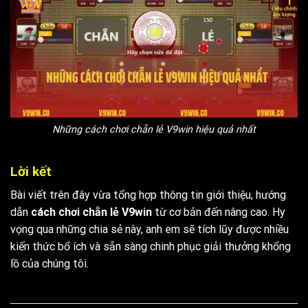
Những cách chơi chẵn lẻ V9win hiệu quả nhất
Lời kết
Bài viết trên đây vừa tổng hợp thông tin giới thiệu, hướng
dẫn
cách chơi chẵn lẻ V9win
từ cơ bản đến nâng cao. Hy
vọng qua những chia sẻ này, anh em sẽ tích lũy được nhiều
kiến thức bổ ích và sẵn sàng chinh phục giải thưởng khổng
lồ của chúng tôi.