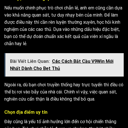
Nếu muốn chinh phục trò chơi chẵn lẻ, anh em cũng cần dựa
vào khả năng quan sát, tư duy nhạy bén của mình. Để làm
được điều này thì cần rèn luyện thường xuyên, học hỏi kinh
nghiệm của các cao thủ. Dựa vào những dấu hiệu đặc biệt,
bạn có thể dự đoán chuẩn xác kết quả của viên xí ngầu là
chẵn hay lẻ.
Bài Viết Liên Quan:
Các Cách Bắt Cầu V9Win Mới
Nhất Dành Cho Bet Thủ
Ngoài ra, dù bạn chơi truyền thống hay trực tuyến thì đều có
thể bị rơi vào bẫy của nhà cái. Chính vì vậy, việc quan sát,
nghiên cứu cẩn thận là điều không thể bỏ qua.
Chọn địa điểm uy tín
Đây cũng là yếu tố ảnh hưởng lớn đến cơ hội chiến thắng