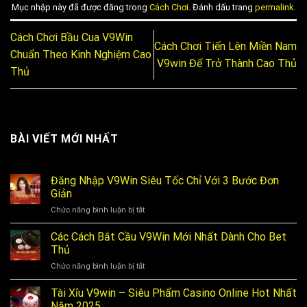
Mục nhập này đã được đăng trong
Cách Chơi
. Đánh dấu trang
permalink
.
Cách Chơi Bầu Cua V9Win
Cách Chơi Tiến Lên Miền Nam
Chuẩn Theo Kinh Nghiệm Cao
V9win Để Trở Thành Cao Thủ
Thủ
BÀI VIẾT MỚI NHẤT
Đăng Nhập V9Win Siêu Tốc Chỉ Với 3 Bước Đơn
Giản
ở
Chức năng bình luận bị tắt
Đăng
Nhập
Các Cách Bắt Cầu V9Win Mới Nhất Dành Cho Bet
V9Win
Thủ
Siêu
ở
Chức năng bình luận bị tắt
Tốc
Các
Chỉ
Cách
Tài Xỉu V9win – Siêu Phẩm Casino Online Hot Nhất
Với
Bắt
3
Năm 2025