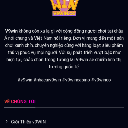
V9win
không còn xa lạ gì với cộng đồng người chơi tại châu
Á nói chung và Việt Nam nói riêng. Đơn vị mang đến một sân
chơi xanh chín, chuyên nghiệp cùng với hàng loạt siêu phẩm
thú vị phục vụ mọi người. Với sự phát triển vượt bậc như
hiện tại, chắc chắn trong tương lai V9win sẽ chiếm lĩnh thị
trường quốc tế.
#v9win #nhacaiv9win #v9wincasino #v9winco
VỀ CHÚNG TÔI
Giới Thiệu v9WIN