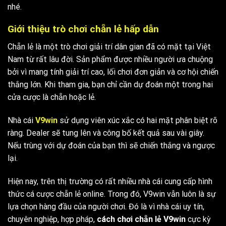
nhé.
Giới thiệu trò chơi chẵn lẻ hấp dẫn
Chẵn lẻ là một trò chơi giải trí dân gian đã có mặt tại Việt
Nam từ rất lâu đời. Sản phẩm được nhiều người ưa chuộng
bởi vì mang tính giải trí cao, lối chơi đơn giản và cơ hội chiến
thắng lớn. Khi tham gia, bạn chỉ cần dự đoán một trong hai
cửa cược là chẵn hoặc lẻ.
Nhà cái
V9win
sử dụng viên xúc xắc có hai mặt phân biệt rõ
ràng. Dealer sẽ tung lên và công bố kết quả sau vài giây.
Nếu trùng với dự đoán của bạn thì sẽ chiến thắng và ngược
lại.
Hiện nay, trên thị trường có rất nhiều nhà cái cung cấp hình
thức cá cược chẵn lẻ online. Trong đó, V9win vẫn luôn là sự
lựa chọn hàng đầu của người chơi. Đó là vì nhà cái uy tín,
chuyên nghiệp, hợp pháp,
cách chơi chẵn lẻ V9win
cực kỳ